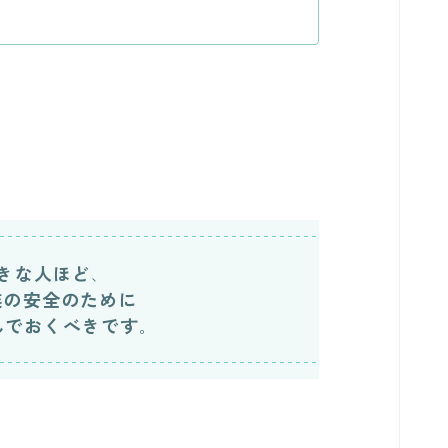
きな人ほど
、
族の安全のために
んでおくべきです
。