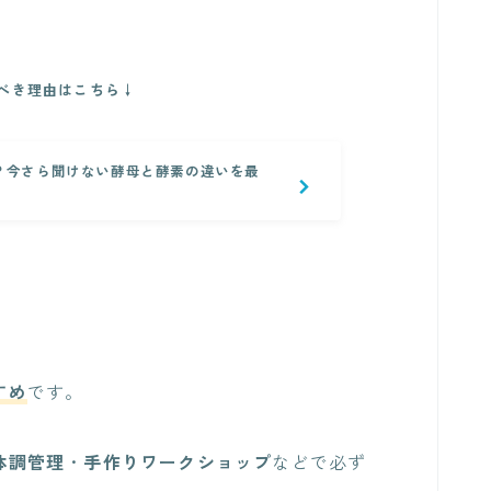
べき理由はこちら↓
？今さら聞けない酵母と酵素の違いを最
すめ
です。
体調管理
・
手作りワークショップ
などで必ず