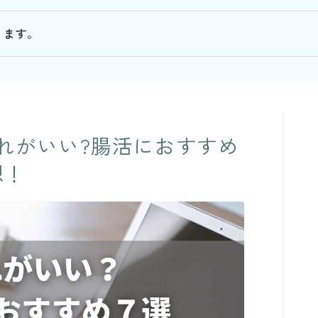
ります。
れがいい?腸活におすすめ
想！