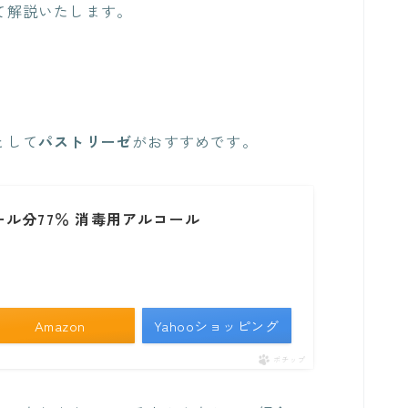
て解説いたします。
として
パストリーゼ
がおすすめです。
ール分77％ 消毒用アルコール
Amazon
Yahooショッピング
ポチップ