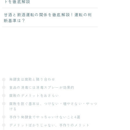
トを徹底解説
甘酒と飲酒運転の関係を徹底解説！運転の判
断基準は？
発酵食は腐敗と隣り合わせ
食品の消毒には消毒スプレーが効果的
腐敗のデメリットをおさらい
腐敗を防ぐ基本は、つけない・増やさない・やっつ
ける
手作り発酵食でやっちゃいけないこと4選
デメリットばかりじゃない、手作りのメリット