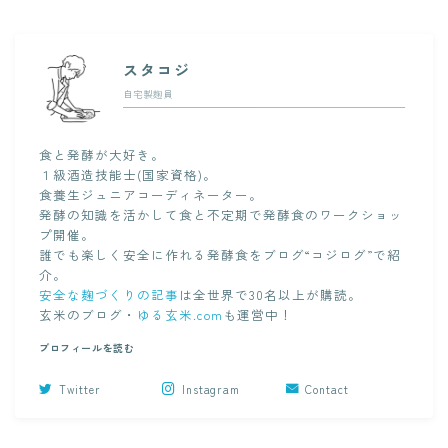
スタコジ
自宅製麹員
食と発酵が大好き。
１級酒造技能士(国家資格)。
食養生ジュニアコーディネーター。
発酵の知識を活かして食と不定期で発酵食のワークショッ
プ開催。
誰でも楽しく安全に作れる発酵食をブログ“コジログ”で紹
介。
安全な麹づくりの記事
は全世界で30名以上が購読。
玄米のブログ・
ゆる玄米.com
も運営中！
プロフィールを読む
Twitter
Instagram
Contact