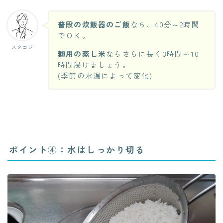
普段の炊飯器のご飯
なら、40分～2時間
でＯＫ。
スタコジ
麹用の蒸し米
ならさらに長く3時間～10
時間浸けましょう。
(季節の水温によって変化)
ポイント④：水はしっかり切る