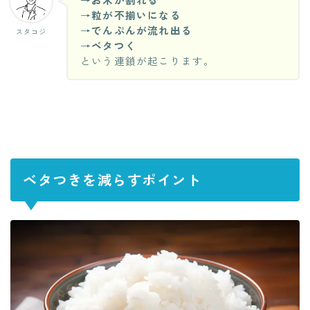
→
粒が不揃いになる
→
でんぷんが流れ出る
スタコジ
→
ベタつく
という連鎖が起こります。
ベタつきを減らすポイント