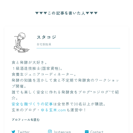
▼▼▼この記事を書いた人▼▼▼
スタコジ
自宅製麹員
食と発酵が大好き。
１級酒造技能士(国家資格)。
食養生ジュニアコーディネーター。
発酵の知識を活かして食と不定期で発酵食のワークショッ
プ開催。
誰でも楽しく安全に作れる発酵食をブログ“コジログ”で紹
介。
安全な麹づくりの記事
は全世界で30名以上が購読。
玄米のブログ・
ゆる玄米.com
も運営中！
プロフィールを読む
Twitter
Instagram
Contact