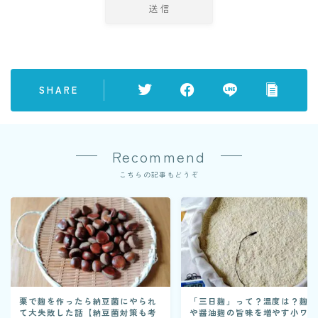
SHARE
Recommend
こちらの記事もどうぞ
栗で麹を作ったら納豆菌にやられ
「三日麹」って？温度は？麹
て大失敗した話【納豆菌対策も考
や醤油麹の旨味を増やす小ワ