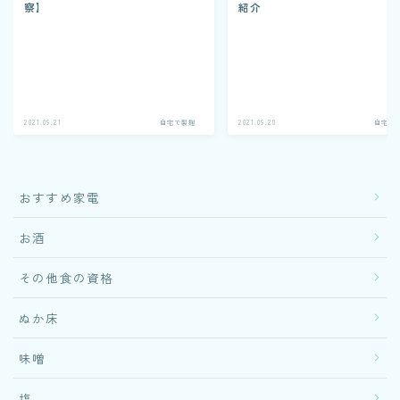
察】
紹介
2021.09.21
自宅で製麹
2021.09.20
自宅で
おすすめ家電
お酒
その他食の資格
ぬか床
味噌
塩